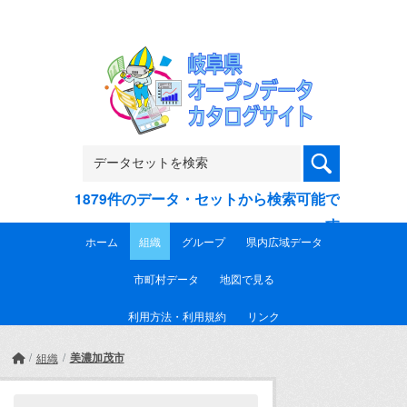
Skip to main content
1879件のデータ・セットから検索可能で
す
ホーム
組織
グループ
県内広域データ
市町村データ
地図で見る
利用方法・利用規約
リンク
美濃加茂市
組織