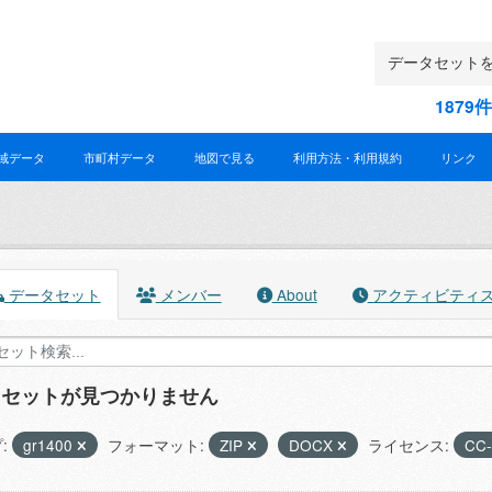
187
域データ
市町村データ
地図で見る
利用方法・利用規約
リンク
データセット
メンバー
About
アクティビティ
タセットが見つかりません
:
gr1400
フォーマット:
ZIP
DOCX
ライセンス:
CC-