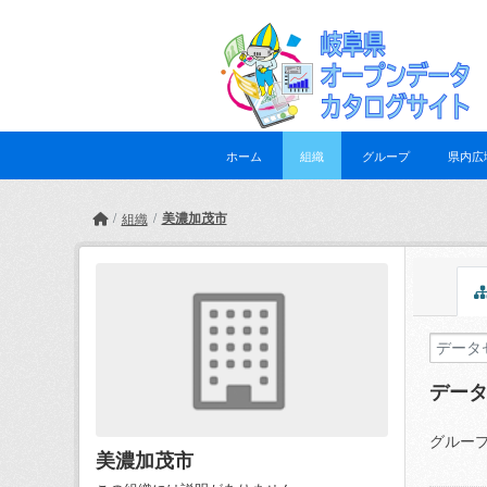
Skip to main content
ホーム
組織
グループ
県内広
美濃加茂市
組織
デー
グループ
美濃加茂市