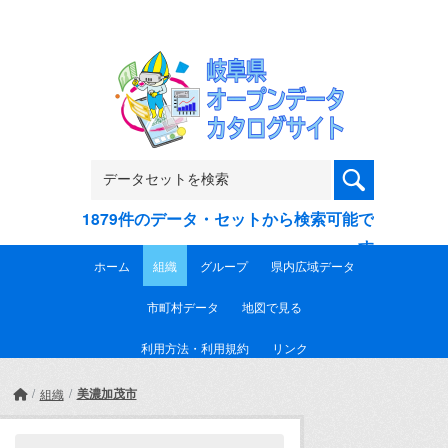
Skip to main content
1879件のデータ・セットから検索可能で
す
ホーム
組織
グループ
県内広域データ
市町村データ
地図で見る
利用方法・利用規約
リンク
美濃加茂市
組織