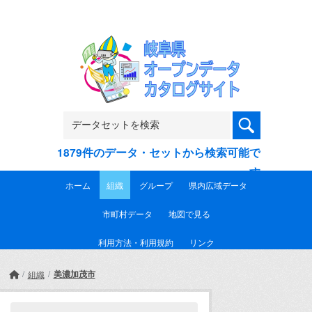
Skip to main content
1879件のデータ・セットから検索可能で
す
ホーム
組織
グループ
県内広域データ
市町村データ
地図で見る
利用方法・利用規約
リンク
美濃加茂市
組織