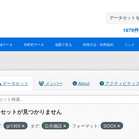
187
域データ
市町村データ
地図で見る
利用方法・利用規約
リンク
データセット
メンバー
About
アクティビティ
タセットが見つかりません
:
gr1300
タグ:
公共施設
フォーマット:
DOCX