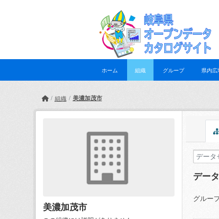
Skip to main content
ホーム
組織
グループ
県内広
美濃加茂市
組織
デー
グループ
美濃加茂市