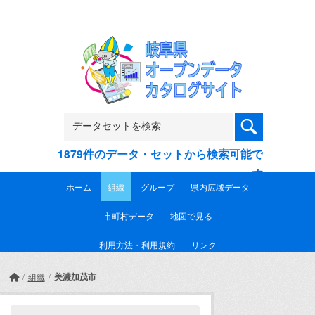
Skip to main content
1879件のデータ・セットから検索可能で
す
ホーム
組織
グループ
県内広域データ
市町村データ
地図で見る
利用方法・利用規約
リンク
美濃加茂市
組織