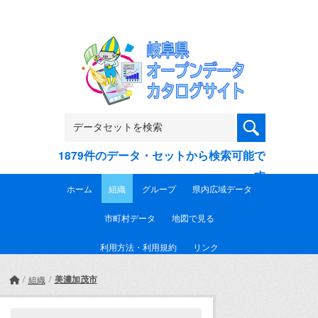
Skip to main content
1879件のデータ・セットから検索可能で
す
ホーム
組織
グループ
県内広域データ
市町村データ
地図で見る
利用方法・利用規約
リンク
美濃加茂市
組織