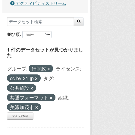
アクティビティストリーム
並び順
1 件のデータセットが見つかりまし
た
グループ:
行財政
ライセンス:
cc-by-21-jp
タグ:
公共施設
共通フォーマット
組織:
美濃加茂市
フィルタ結果