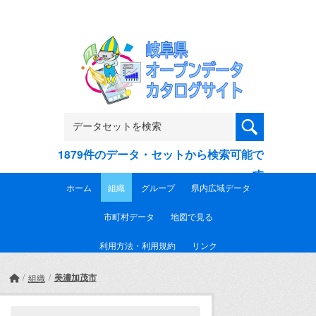
Skip to main content
1879件のデータ・セットから検索可能で
す
ホーム
組織
グループ
県内広域データ
市町村データ
地図で見る
利用方法・利用規約
リンク
美濃加茂市
組織