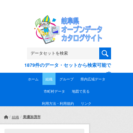
Skip to main content
1879件のデータ・セットから検索可能で
す
ホーム
組織
グループ
県内広域データ
市町村データ
地図で見る
利用方法・利用規約
リンク
美濃加茂市
組織