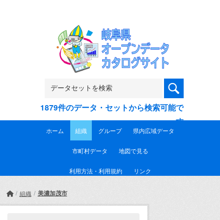
Skip to main content
1879件のデータ・セットから検索可能で
す
ホーム
組織
グループ
県内広域データ
市町村データ
地図で見る
利用方法・利用規約
リンク
美濃加茂市
組織