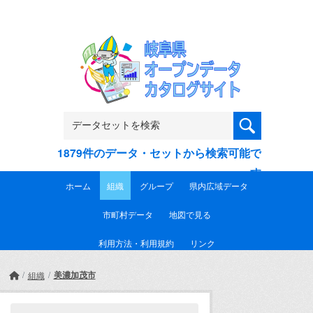
Skip to main content
1879件のデータ・セットから検索可能で
す
ホーム
組織
グループ
県内広域データ
市町村データ
地図で見る
利用方法・利用規約
リンク
美濃加茂市
組織