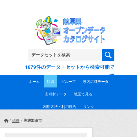
Skip to main content
1879件のデータ・セットから検索可能で
す
ホーム
組織
グループ
県内広域データ
市町村データ
地図で見る
利用方法・利用規約
リンク
美濃加茂市
組織