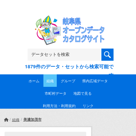
Skip to main content
1879件のデータ・セットから検索可能で
す
ホーム
組織
グループ
県内広域データ
市町村データ
地図で見る
利用方法・利用規約
リンク
美濃加茂市
組織