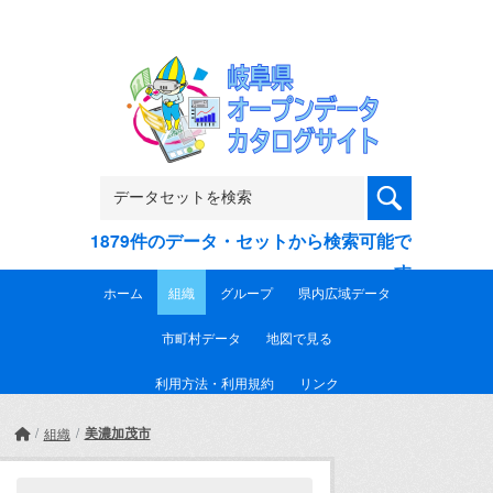
Skip to main content
1879件のデータ・セットから検索可能で
す
ホーム
組織
グループ
県内広域データ
市町村データ
地図で見る
利用方法・利用規約
リンク
美濃加茂市
組織