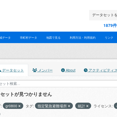
187
域データ
市町村データ
地図で見る
利用方法・利用規約
リンク
データセット
メンバー
About
アクティビティ
タセットが見つかりません
:
gr0800
タグ:
指定緊急避難場所
統計
ライセンス: