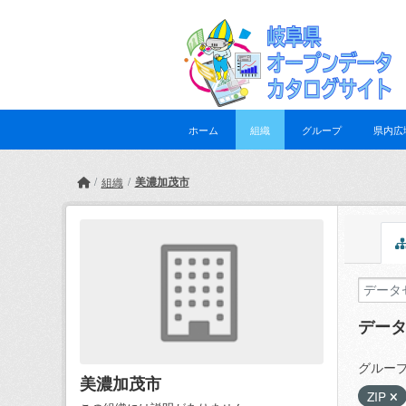
Skip to main content
ホーム
組織
グループ
県内広
美濃加茂市
組織
デー
グループ
美濃加茂市
ZIP