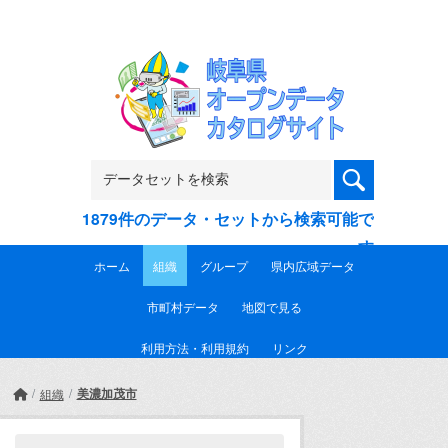
Skip to main content
1879件のデータ・セットから検索可能で
す
ホーム
組織
グループ
県内広域データ
市町村データ
地図で見る
利用方法・利用規約
リンク
美濃加茂市
組織