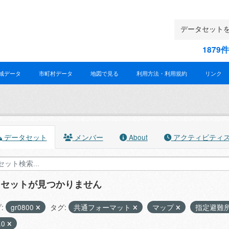
187
域データ
市町村データ
地図で見る
利用方法・利用規約
リンク
データセット
メンバー
About
アクティビティ
タセットが見つかりません
:
gr0800
タグ:
共通フォーマット
マップ
指定避難
.0