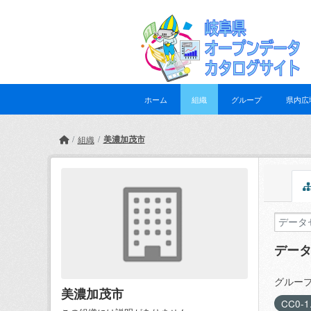
Skip to main content
ホーム
組織
グループ
県内広
美濃加茂市
組織
デー
グループ
美濃加茂市
CC0-1