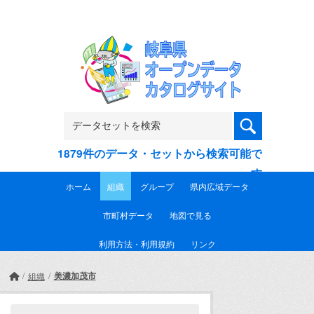
Skip to main content
1879件のデータ・セットから検索可能で
す
ホーム
組織
グループ
県内広域データ
市町村データ
地図で見る
利用方法・利用規約
リンク
美濃加茂市
組織