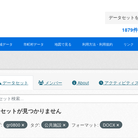
187
域データ
市町村データ
地図で見る
利用方法・利用規約
リンク
データセット
メンバー
About
アクティビティ
タセットが見つかりません
:
gr0800
タグ:
公共施設
フォーマット:
DOCX