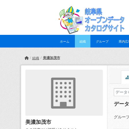
Skip to main content
ホーム
組織
グループ
県内広
美濃加茂市
組織
デー
グループ
美濃加茂市