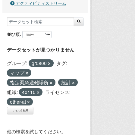
アクティビティストリーム
並び順
データセットが見つかりません
グループ:
gr0800
タグ:
マップ
指定緊急避難場所
統計
組織:
40110
ライセンス:
other-at
フィルタ結果
他の検索を試してください。