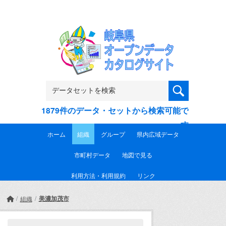
Skip to main content
1879件のデータ・セットから検索可能で
す
ホーム
組織
グループ
県内広域データ
市町村データ
地図で見る
利用方法・利用規約
リンク
美濃加茂市
組織