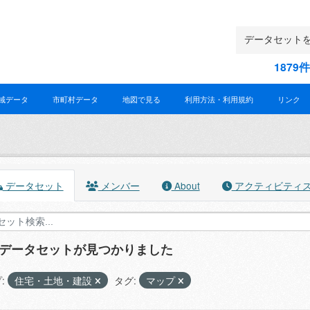
187
域データ
市町村データ
地図で見る
利用方法・利用規約
リンク
データセット
メンバー
About
アクティビティ
のデータセットが見つかりました
:
住宅・土地・建設
タグ:
マップ