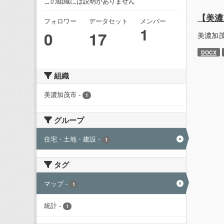
この組織には説明がありません
【美濃
フォロワー
データセット
メンバー
1
0
17
美濃加
DOCX
組織
美濃加茂市
-
1
グループ
住宅・土地・建設
-
1
タグ
マップ
-
1
統計
-
1