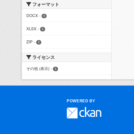
フォーマット
DOCX
-
1
XLSX
-
1
ZIP
-
1
ライセンス
その他 (表示)
-
1
POWERED BY