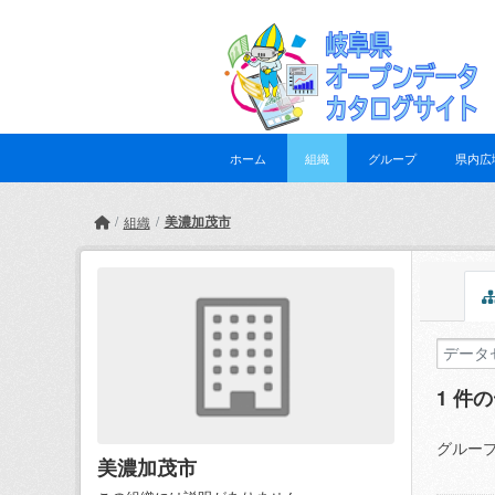
Skip to main content
ホーム
組織
グループ
県内広
美濃加茂市
組織
1 件
グループ
美濃加茂市