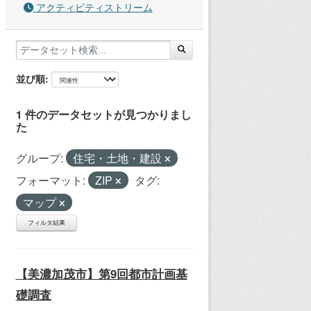
アクティビティストリーム
並び順
1 件のデータセットが見つかりまし
た
グループ:
住宅・土地・建設
フォーマット:
ZIP
タグ:
マップ
フィルタ結果
【美濃加茂市】第9回都市計画基
礎調査