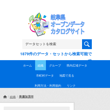
Skip to main content
1879件のデータ・セットから検索可能で
す
ホーム
組織
グループ
県内広域データ
市町村データ
地図で見る
利用方法・利用規約
リンク
美濃加茂市
組織