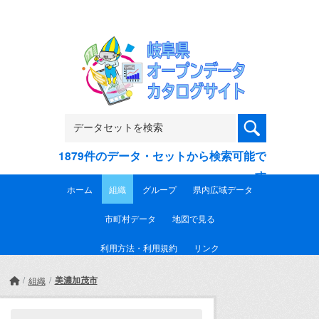
Skip to main content
1879件のデータ・セットから検索可能で
す
ホーム
組織
グループ
県内広域データ
市町村データ
地図で見る
利用方法・利用規約
リンク
美濃加茂市
組織