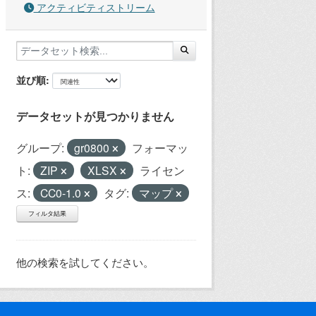
アクティビティストリーム
並び順
データセットが見つかりません
グループ:
gr0800
フォーマッ
ト:
ZIP
XLSX
ライセン
ス:
CC0-1.0
タグ:
マップ
フィルタ結果
他の検索を試してください。