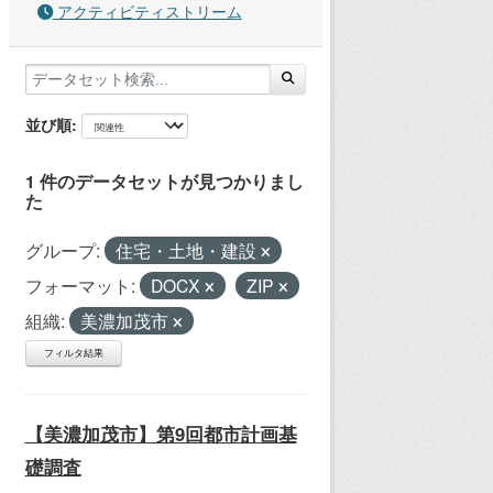
アクティビティストリーム
並び順
1 件のデータセットが見つかりまし
た
グループ:
住宅・土地・建設
フォーマット:
DOCX
ZIP
組織:
美濃加茂市
フィルタ結果
【美濃加茂市】第9回都市計画基
礎調査