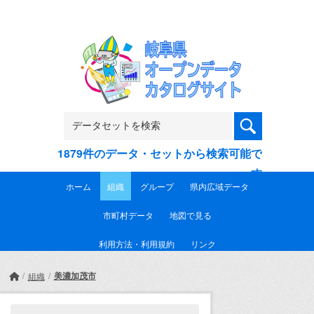
Skip to main content
1879件のデータ・セットから検索可能で
す
ホーム
組織
グループ
県内広域データ
市町村データ
地図で見る
利用方法・利用規約
リンク
美濃加茂市
組織