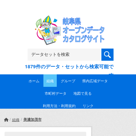
Skip to main content
1879件のデータ・セットから検索可能で
す
ホーム
組織
グループ
県内広域データ
市町村データ
地図で見る
利用方法・利用規約
リンク
美濃加茂市
組織