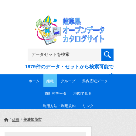
Skip to main content
1879件のデータ・セットから検索可能で
す
ホーム
組織
グループ
県内広域データ
市町村データ
地図で見る
利用方法・利用規約
リンク
美濃加茂市
組織