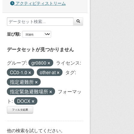
アクティビティストリーム
並び順
データセットが見つかりません
グループ:
gr0800
ライセンス:
CC0-1.0
other-at
タグ:
指定避難所
指定緊急避難場所
フォーマッ
ト:
DOCX
フィルタ結果
他の検索を試してください。