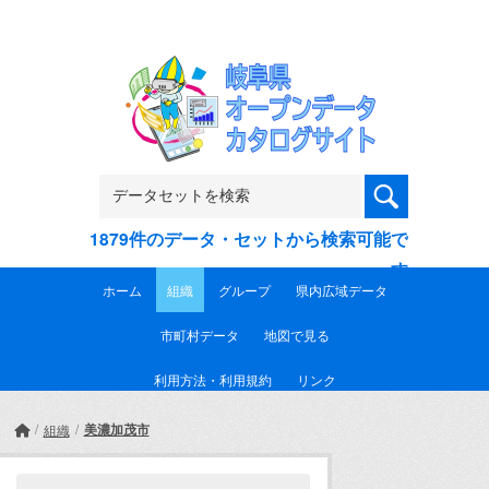
Skip to main content
1879件のデータ・セットから検索可能で
す
ホーム
組織
グループ
県内広域データ
市町村データ
地図で見る
利用方法・利用規約
リンク
美濃加茂市
組織