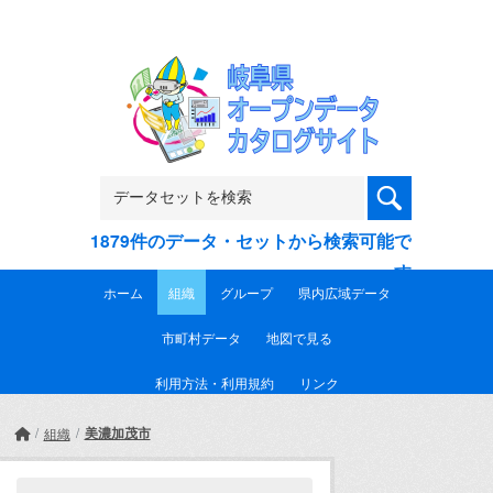
Skip to main content
1879件のデータ・セットから検索可能で
す
ホーム
組織
グループ
県内広域データ
市町村データ
地図で見る
利用方法・利用規約
リンク
美濃加茂市
組織