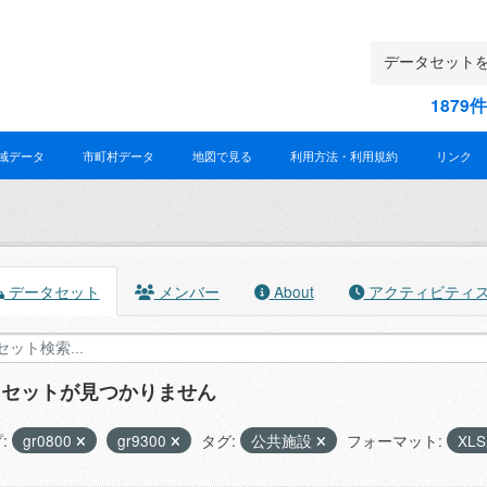
187
域データ
市町村データ
地図で見る
利用方法・利用規約
リンク
データセット
メンバー
About
アクティビティ
タセットが見つかりません
:
gr0800
gr9300
タグ:
公共施設
フォーマット:
XL