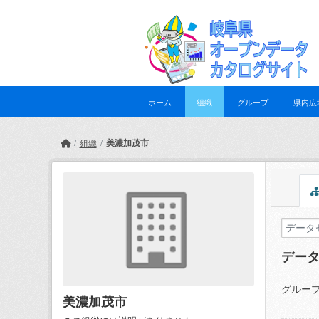
Skip to main content
ホーム
組織
グループ
県内広
美濃加茂市
組織
デー
グループ
美濃加茂市