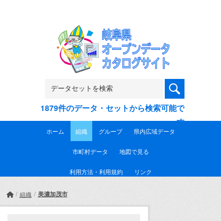
Skip to main content
1879件のデータ・セットから検索可能で
す
ホーム
組織
グループ
県内広域データ
市町村データ
地図で見る
利用方法・利用規約
リンク
美濃加茂市
組織