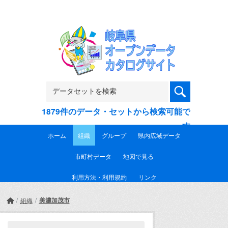
Skip to main content
1879件のデータ・セットから検索可能で
す
ホーム
組織
グループ
県内広域データ
市町村データ
地図で見る
利用方法・利用規約
リンク
美濃加茂市
組織