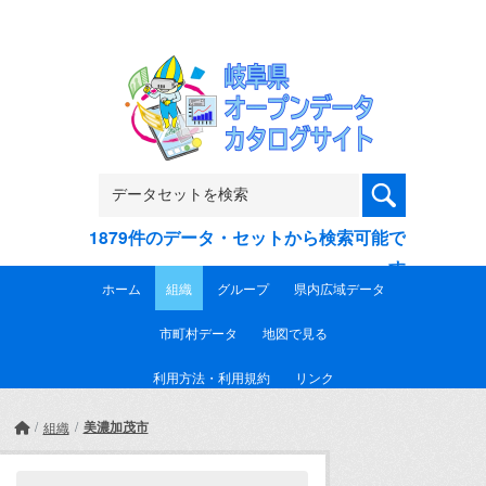
Skip to main content
1879件のデータ・セットから検索可能で
す
ホーム
組織
グループ
県内広域データ
市町村データ
地図で見る
利用方法・利用規約
リンク
美濃加茂市
組織