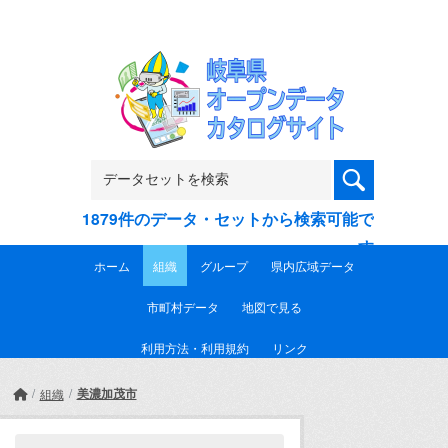
Skip to main content
1879件のデータ・セットから検索可能で
す
ホーム
組織
グループ
県内広域データ
市町村データ
地図で見る
利用方法・利用規約
リンク
美濃加茂市
組織