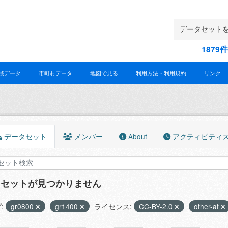
187
域データ
市町村データ
地図で見る
利用方法・利用規約
リンク
データセット
メンバー
About
アクティビティ
タセットが見つかりません
:
gr0800
gr1400
ライセンス:
CC-BY-2.0
other-at