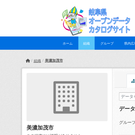
Skip to main content
ホーム
組織
グループ
県内広
美濃加茂市
組織
デー
グループ
美濃加茂市