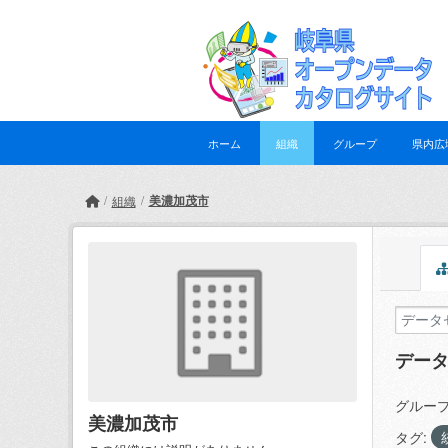
Skip to main content
ホーム
組織
グループ
県内広
美濃加茂市
組織
デー
グループ
美濃加茂市
タグ: