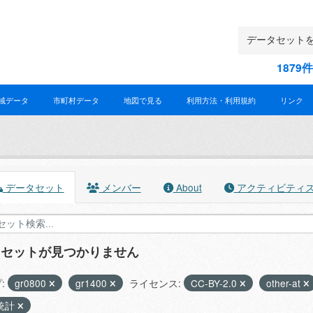
187
域データ
市町村データ
地図で見る
利用方法・利用規約
リンク
データセット
メンバー
About
アクティビティ
タセットが見つかりません
:
gr0800
gr1400
ライセンス:
CC-BY-2.0
other-at
統計