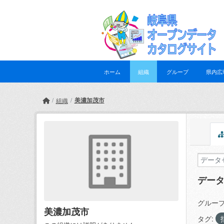
Skip to main content
ホーム
組織
グループ
県内広
美濃加茂市
組織
デー
グループ
美濃加茂市
タグ: