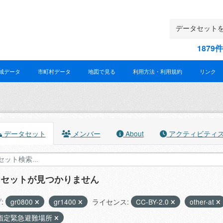
187
域データ
市町村データ
地図で見る
利用方法・利用規約
リンク
データセット
メンバー
About
アクティビティ
タセットが見つかりません
:
gr0800
gr1400
ライセンス:
CC-BY-2.0
other-at
指定緊急避難場所