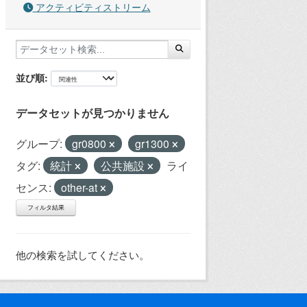
アクティビティストリーム
並び順
データセットが見つかりません
グループ:
gr0800
gr1300
タグ:
統計
公共施設
ライ
センス:
other-at
フィルタ結果
他の検索を試してください。