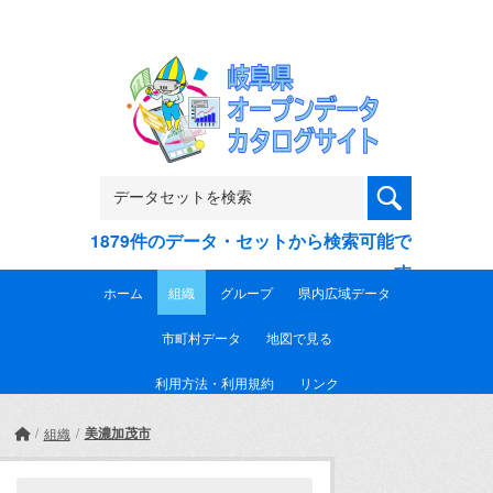
Skip to main content
1879件のデータ・セットから検索可能で
す
ホーム
組織
グループ
県内広域データ
市町村データ
地図で見る
利用方法・利用規約
リンク
美濃加茂市
組織