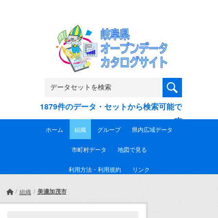
Skip to main content
1879件のデータ・セットから検索可能で
す
ホーム
組織
グループ
県内広域データ
市町村データ
地図で見る
利用方法・利用規約
リンク
美濃加茂市
組織