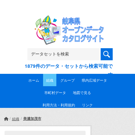
Skip to main content
1879件のデータ・セットから検索可能で
す
ホーム
組織
グループ
県内広域データ
市町村データ
地図で見る
利用方法・利用規約
リンク
美濃加茂市
組織