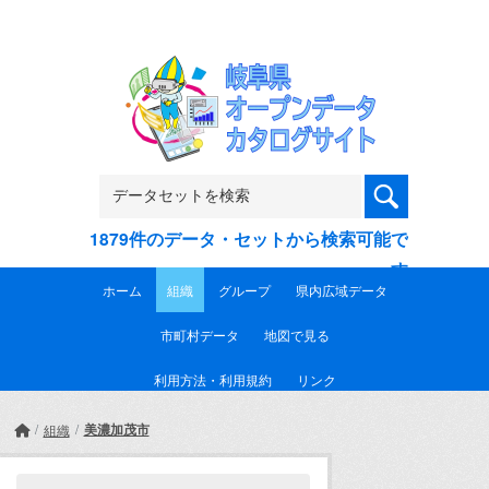
Skip to main content
1879件のデータ・セットから検索可能で
す
ホーム
組織
グループ
県内広域データ
市町村データ
地図で見る
利用方法・利用規約
リンク
美濃加茂市
組織