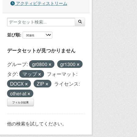
アクティビティストリーム
並び順
データセットが見つかりません
グループ:
gr0800
gr1300
タグ:
マップ
フォーマット:
DOCX
ZIP
ライセンス:
other-at
フィルタ結果
他の検索を試してください。