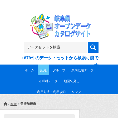
Skip to main content
1879件のデータ・セットから検索可能で
す
ホーム
組織
グループ
県内広域データ
市町村データ
地図で見る
利用方法・利用規約
リンク
美濃加茂市
組織