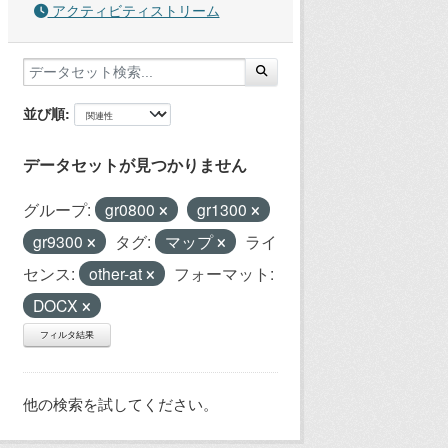
アクティビティストリーム
並び順
データセットが見つかりません
グループ:
gr0800
gr1300
gr9300
タグ:
マップ
ライ
センス:
other-at
フォーマット:
DOCX
フィルタ結果
他の検索を試してください。