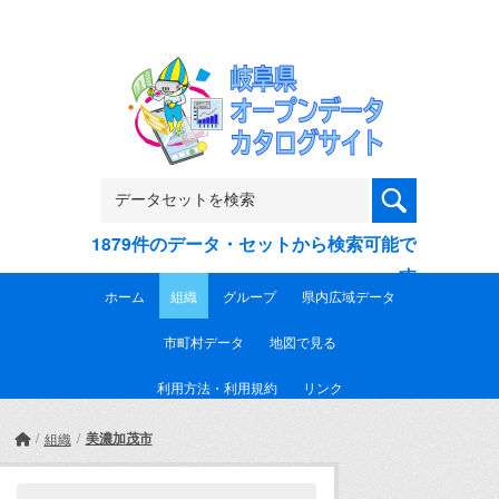
Skip to main content
1879件のデータ・セットから検索可能で
す
ホーム
組織
グループ
県内広域データ
市町村データ
地図で見る
利用方法・利用規約
リンク
美濃加茂市
組織