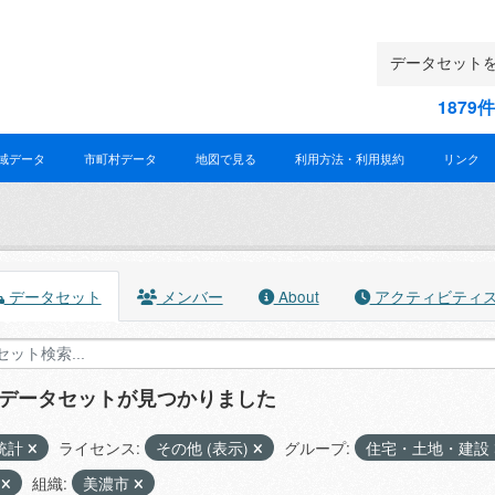
187
域データ
市町村データ
地図で見る
利用方法・利用規約
リンク
データセット
メンバー
About
アクティビティ
のデータセットが見つかりました
統計
ライセンス:
その他 (表示)
グループ:
住宅・土地・建設
X
組織:
美濃市