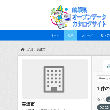
Skip to main content
ホーム
組織
グループ
県内広
美濃市
組織
1 件
タグ:
美濃市
DOC