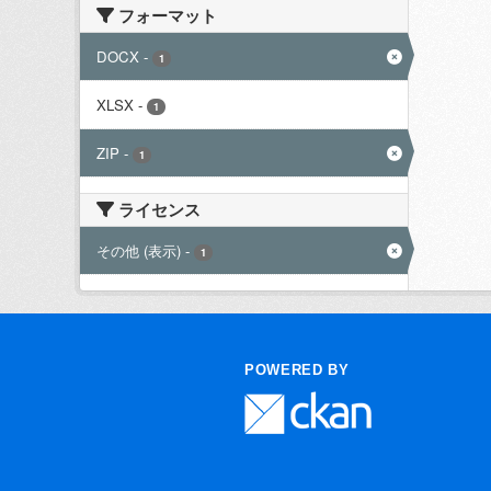
フォーマット
DOCX
-
1
XLSX
-
1
ZIP
-
1
ライセンス
その他 (表示)
-
1
POWERED BY