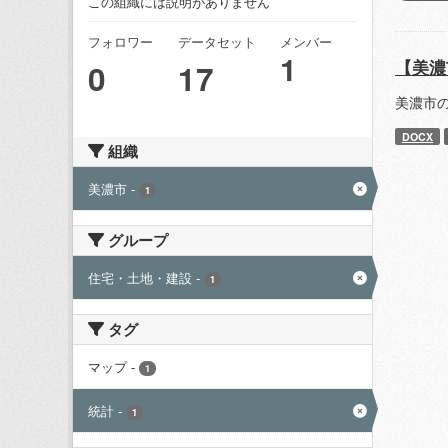
この組織には説明がありません
フォロワー
データセット
メンバー
1
【美濃
0
17
美濃市
DOCX
組織
美濃市
-
1
グループ
住宅・土地・建設
-
1
タグ
マップ
-
1
統計
-
1