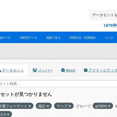
187
域データ
市町村データ
地図で見る
利用方法・利用規約
リンク
データセット
メンバー
About
アクティビティ
タセットが見つかりません
共通フォーマット
統計
マップ
グループ:
gr0800
-2.0