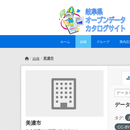
Skip to main content
ホーム
組織
グループ
県内広
美濃市
組織
デー
タグ:
美濃市
CC-BY