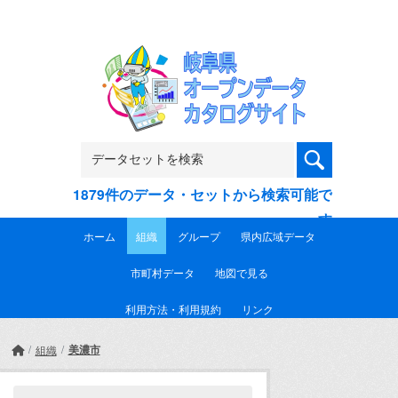
Skip to main content
1879件のデータ・セットから検索可能で
す
ホーム
組織
グループ
県内広域データ
市町村データ
地図で見る
利用方法・利用規約
リンク
美濃市
組織