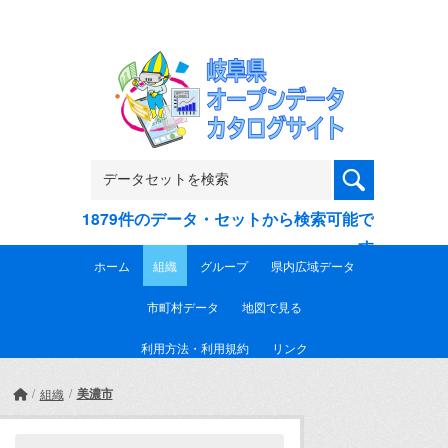
Skip to main content
1879件のデータ・セットから検索可能で
す
ホーム
組織
グループ
県内広域データ
市町村データ
地図で見る
利用方法・利用規約
リンク
美濃市
組織