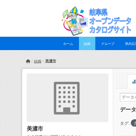
Skip to main content
ホーム
組織
グループ
県内広
美濃市
組織
デー
タグ:
美濃市