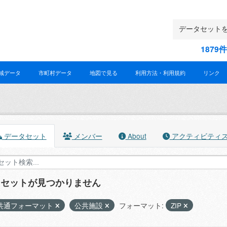
187
域データ
市町村データ
地図で見る
利用方法・利用規約
リンク
データセット
メンバー
About
アクティビティ
タセットが見つかりません
共通フォーマット
公共施設
フォーマット:
ZIP