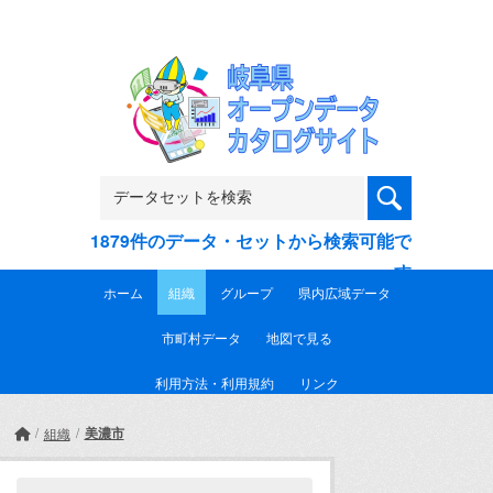
Skip to main content
1879件のデータ・セットから検索可能で
す
ホーム
組織
グループ
県内広域データ
市町村データ
地図で見る
利用方法・利用規約
リンク
美濃市
組織