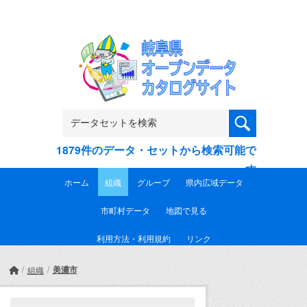
Skip to main content
1879件のデータ・セットから検索可能で
す
ホーム
組織
グループ
県内広域データ
市町村データ
地図で見る
利用方法・利用規約
リンク
美濃市
組織