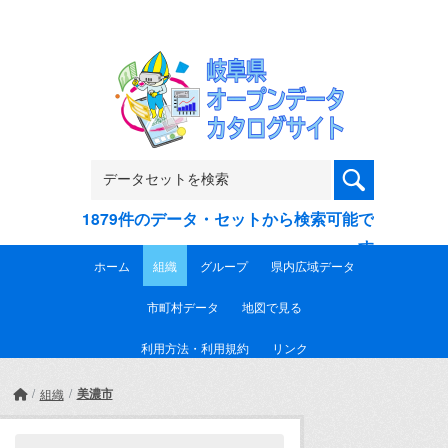
Skip to main content
1879件のデータ・セットから検索可能で
す
ホーム
組織
グループ
県内広域データ
市町村データ
地図で見る
利用方法・利用規約
リンク
美濃市
組織